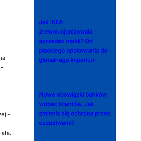
Jak IKEA
zrewolucjonizowała
sprzedaż mebli? Od
płaskiego opakowania do
na
globalnego imperium
o-
Nowe obowiązki banków
wobec klientów. Jak
zmienia się ochrona przed
ej –
oszustwami?
ata.