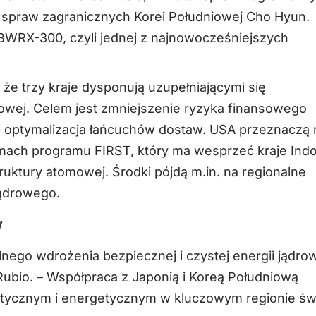
r spraw zagranicznych Korei Południowej Cho Hyun.
 BWRX-300, czyli jednej z najnowocześniejszych
e trzy kraje dysponują uzupełniającymi się
owej. Celem jest zmniejszenie ryzyka finansowego
az optymalizacja łańcuchów dostaw. USA przeznaczą 
amach programu FIRST, który ma wesprzeć kraje Ind
ruktury atomowej. Środki pójdą m.in. na regionalne
jądrowego.
w
nego wdrożenia bezpiecznej i czystej energii jądrow
ubio. – Współpraca z Japonią i Koreą Południową
tycznym i energetycznym w kluczowym regionie świ