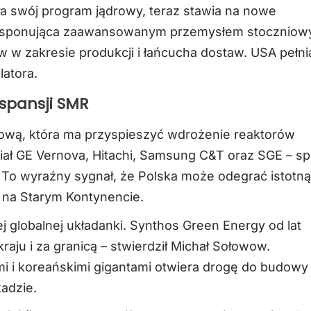
ła swój program jądrowy, teraz stawia na nowe
dysponująca zaawansowanym przemysłem stoczniow
 zakresie produkcji i łańcucha dostaw. USA pełni
latora.
kspansji SMR
ową, która ma przyspieszyć wdrożenie reaktorów
iał GE Vernova, Hitachi, Samsung C&T oraz SGE – sp
 To wyraźny sygnał, że Polska może odegrać istotną
w na Starym Kontynencie.
ej globalnej układanki. Synthos Green Energy od lat
aju i za granicą – stwierdził Michał Sołowow.
mi i koreańskimi gigantami otwiera drogę do budowy
adzie.