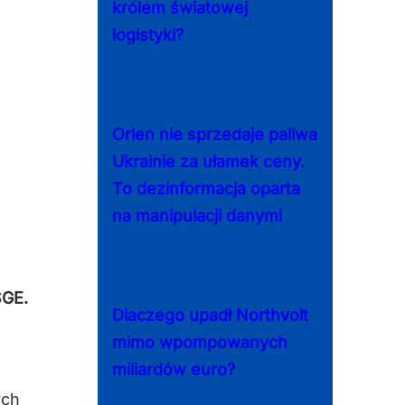
królem światowej
logistyki?
Orlen nie sprzedaje paliwa
Ukrainie za ułamek ceny.
To dezinformacja oparta
na manipulacji danymi
SGE.
Dlaczego upadł Northvolt
mimo wpompowanych
miliardów euro?
ych