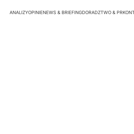
ANALIZY
OPINIE
NEWS & BRIEFING
DORADZTWO & PR
KON