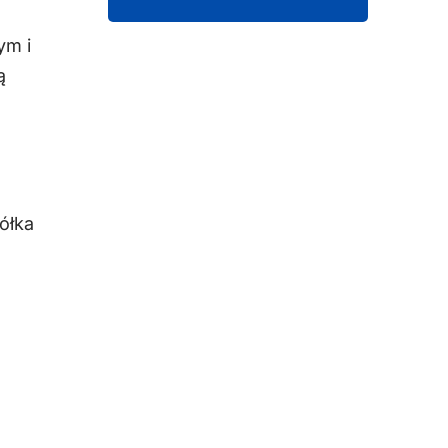
ym i
ą
ółka