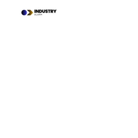
Przejdź
do
treści