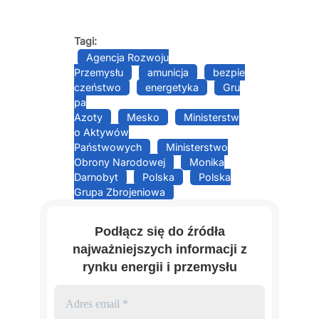
Tagi:
Agencja Rozwoju
Przemysłu
amunicja
bezpie
czeństwo
energetyka
Gru
pa
Azoty
Mesko
Ministerstw
o Aktywów
Państwowych
Ministerstwo
Obrony Narodowej
Monika
Darnobyt
Polska
Polska
Grupa Zbrojeniowa
Podłącz się do źródła
najważniejszych informacji z
rynku energii i przemysłu