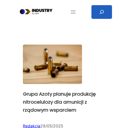
Przejdź
Search
do
treści
Grupa Azoty planuje produkcję
nitrocelulozy dla amunicji z
rządowym wsparciem
Redakcja
29/05/2025