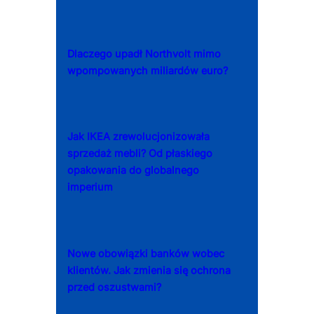
Dlaczego upadł Northvolt mimo
wpompowanych miliardów euro?
Jak IKEA zrewolucjonizowała
sprzedaż mebli? Od płaskiego
opakowania do globalnego
imperium
Nowe obowiązki banków wobec
klientów. Jak zmienia się ochrona
przed oszustwami?