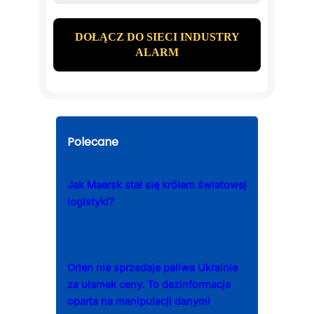
Polecane
Jak Maersk stał się królem światowej
logistyki?
Orlen nie sprzedaje paliwa Ukrainie
za ułamek ceny. To dezinformacja
oparta na manipulacji danymi