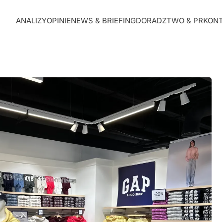
ANALIZY
OPINIE
NEWS & BRIEFING
DORADZTWO & PR
KON