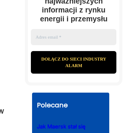
najważniejszych
informacji z rynku
energii i przemysłu
Polecane
 w
Jak Maersk stał się