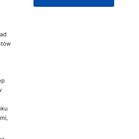
nad
stów
ep
w
oku
mi,