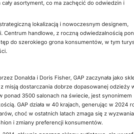
a cały asortyment, co ma zachęcić do odwiedzin i
 strategiczną lokalizacją i nowoczesnym designem,
. Centrum handlowe, z roczną odwiedzalnością po
stęp do szerokiego grona konsumentów, w tym tury
ci.
rzez Donalda i Doris Fisher, GAP zaczynała jako skl
e, z misją dostarczania dobrze dopasowanej odzieży 
 w ponad 3500 salonach na świecie, jest synonimem
kością. GAP działa w 40 krajach, generując w 2024 r
larów, choć w ostatnich latach zmaga się z wyzwania
ashion i zmiany preferencji konsumentów.