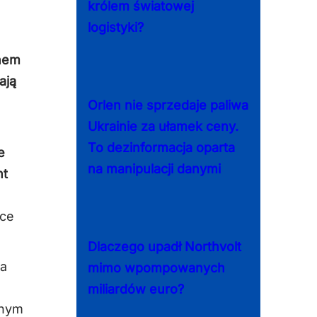
królem światowej
logistyki?
onem
ają
Orlen nie sprzedaje paliwa
Ukrainie za ułamek ceny.
To dezinformacja oparta
e
na manipulacji danymi
nt
sce
Dlaczego upadł Northvolt
na
mimo wpompowanych
miliardów euro?
dnym