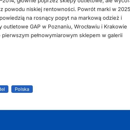
2014, głównie poprzez sklepy outletowe, ale wycof
 z powodu niskiej rentowności. Powrót marki w 202
odpowiedzią na rosnący popyt na markową odzież i
lepy outletowe GAP w Poznaniu, Wrocławiu i Krakowie
dzie pierwszym pełnowymiarowym sklepem w galerii
del
Polska