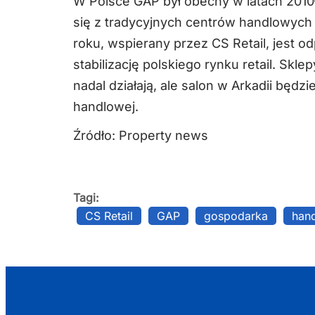
W Polsce GAP był obecny w latach 2010–
się z tradycyjnych centrów handlowych
roku, wspierany przez CS Retail, jest 
stabilizację polskiego rynku retail. Sk
nadal działają, ale salon w Arkadii bę
handlowej.
Źródło: Property news
Tagi:
CS Retail
GAP
gospodarka
han