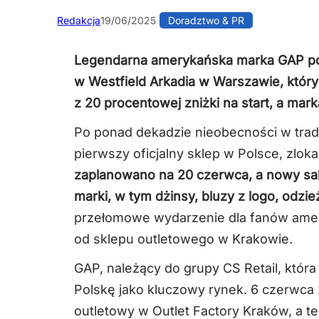
Redakcja
19/06/2025
Doradztwo & PR
Legendarna amerykańska marka GAP pow
w Westfield Arkadia w Warszawie, który
z 20 procentowej zniżki na start, a mar
Po ponad dekadzie nieobecności w trad
pierwszy oficjalny sklep w Polsce, zlo
zaplanowano na 20 czerwca, a nowy sal
marki, w tym dżinsy, bluzy z logo, odzie
przełomowe wydarzenie dla fanów amery
od sklepu outletowego w Krakowie.
GAP, należący do grupy CS Retail, która
Polskę jako kluczowy rynek. 6 czerwca
outletowy w Outlet Factory Kraków, a t