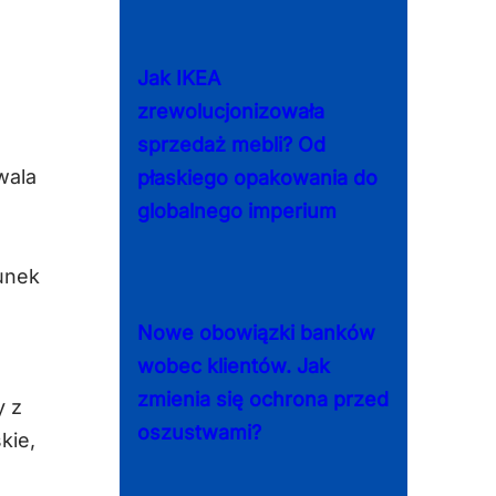
Jak IKEA
zrewolucjonizowała
sprzedaż mebli? Od
wala
płaskiego opakowania do
globalnego imperium
unek
Nowe obowiązki banków
wobec klientów. Jak
zmienia się ochrona przed
y z
oszustwami?
kie,