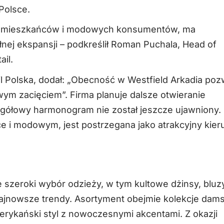
Polsce.
bę mieszkańców i modowych konsumentów, ma
łnej ekspansji – podkreślił Roman Puchala, Head of
il.
l Polska, dodał: „Obecność w Westfield Arkadia poz
ym zacięciem”. Firma planuje dalsze otwieranie
gółowy harmonogram nie został jeszcze ujawniony.
 i modowym, jest postrzegana jako atrakcyjny kier
szeroki wybór odzieży, w tym kultowe dżinsy, bluz
 najnowsze trendy. Asortyment obejmie kolekcje dams
merykański styl z nowoczesnymi akcentami. Z okazji