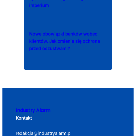
imperium
Nowe obowiązki banków wobec
klientów. Jak zmienia się ochrona
przed oszustwami?
Industry Alarm
Kontakt
redakcja@industryalarm.pl