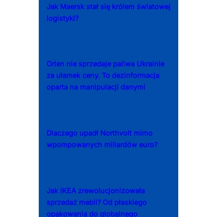
Jak Maersk stał się królem światowej
logistyki?
Orlen nie sprzedaje paliwa Ukrainie
za ułamek ceny. To dezinformacja
oparta na manipulacji danymi
Dlaczego upadł Northvolt mimo
wpompowanych miliardów euro?
Jak IKEA zrewolucjonizowała
sprzedaż mebli? Od płaskiego
opakowania do globalnego