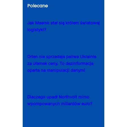
Polecane
Jak Maersk stał się królem światowej
logistyki?
Orlen nie sprzedaje paliwa Ukrainie
za ułamek ceny. To dezinformacja
oparta na manipulacji danymi
Dlaczego upadł Northvolt mimo
wpompowanych miliardów euro?