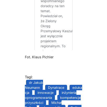
Fot. Klaus Pichler
Tagi:
dr Jakub
Neumann
Dynatrace
eduka
cja
innowacje
inżynieria
oprogramowania
kompetencje
przyszłości
Michał