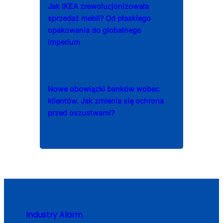
Jak IKEA zrewolucjonizowała
sprzedaż mebli? Od płaskiego
opakowania do globalnego
imperium
Nowe obowiązki banków wobec
klientów. Jak zmienia się ochrona
przed oszustwami?
Industry Alarm