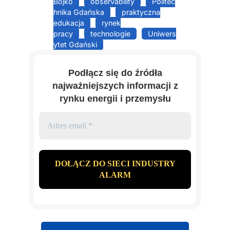
Bojko
observability
Politec
hnika Gdańska
praktyczna
edukacja
rynek
pracy
technologie
Uniwers
ytet Gdański
Podłącz się do źródła
najważniejszych informacji z
rynku energii i przemysłu