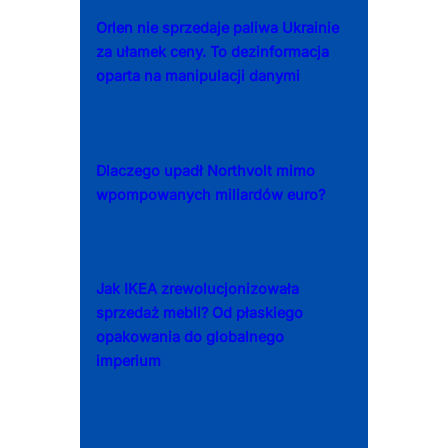
Orlen nie sprzedaje paliwa Ukrainie
za ułamek ceny. To dezinformacja
oparta na manipulacji danymi
Dlaczego upadł Northvolt mimo
wpompowanych miliardów euro?
Jak IKEA zrewolucjonizowała
sprzedaż mebli? Od płaskiego
opakowania do globalnego
imperium