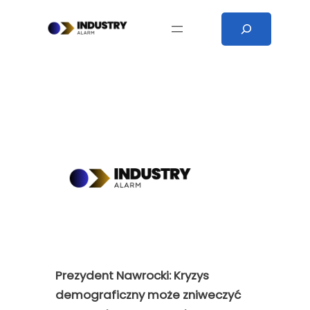
Przejdź
Search
do
treści
Prezydent Nawrocki: Kryzys
demograficzny może zniweczyć