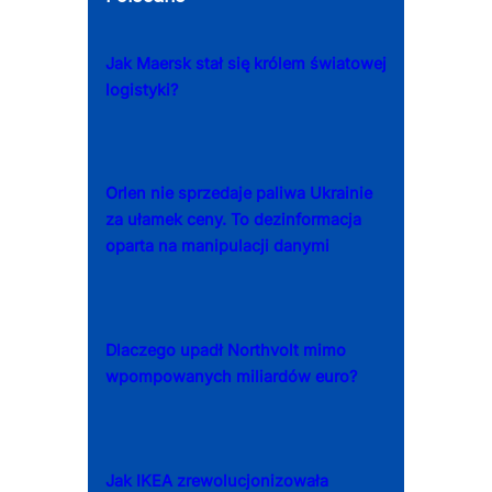
Jak Maersk stał się królem światowej
logistyki?
Orlen nie sprzedaje paliwa Ukrainie
za ułamek ceny. To dezinformacja
oparta na manipulacji danymi
Dlaczego upadł Northvolt mimo
wpompowanych miliardów euro?
Jak IKEA zrewolucjonizowała