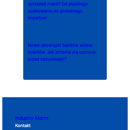
sprzedaż mebli? Od płaskiego
opakowania do globalnego
imperium
Nowe obowiązki banków wobec
klientów. Jak zmienia się ochrona
przed oszustwami?
Industry Alarm
Kontakt