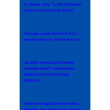
za ułamek ceny. To dezinformacja
oparta na manipulacji danymi
Dlaczego upadł Northvolt mimo
wpompowanych miliardów euro?
Jak IKEA zrewolucjonizowała
sprzedaż mebli? Od płaskiego
opakowania do globalnego
imperium
Nowe obowiązki banków wobec
klientów. Jak zmienia się ochrona