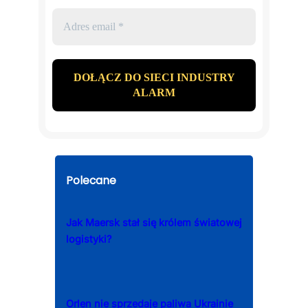
Polecane
Jak Maersk stał się królem światowej
logistyki?
Orlen nie sprzedaje paliwa Ukrainie